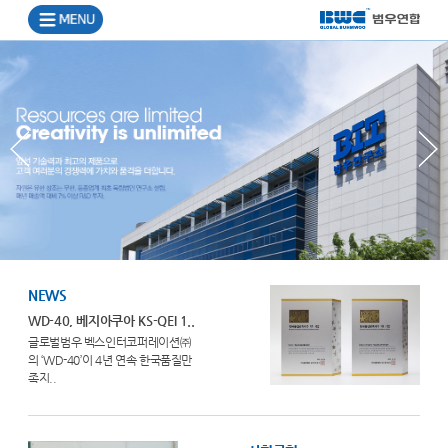
NEWS
WD-40, 베지아쿠아 KS-QEI 1..
글로벌범우 벡스인터코퍼레이션㈜
의 ‘WD-40’이 4년 연속 한국품질만
족지..