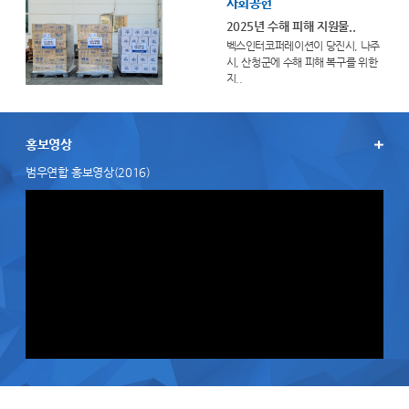
사회공헌
2025년 수해 피해 지원물..
벡스인터코퍼레이션이 당진시, 나주
시, 산청군에 수해 피해 복구를 위한
지..
홍보영상
범우연합 홍보영상(2016)