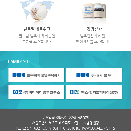
글로벌 네트워크
경영철학
글로벌 범우의 해외법인
범우연합의 비전과
현황을 소개합니다.
핵심가치를 소개합니다.
FAMILY SITE
범우화학공업(주) 122-81-05376
서울특별시 서초구 바우뫼로27길 7-15 범명빌딩
TEL 02-571-6321 COPYRIGHT (C) 2016 BUHWWOO. ALL RIGHTS