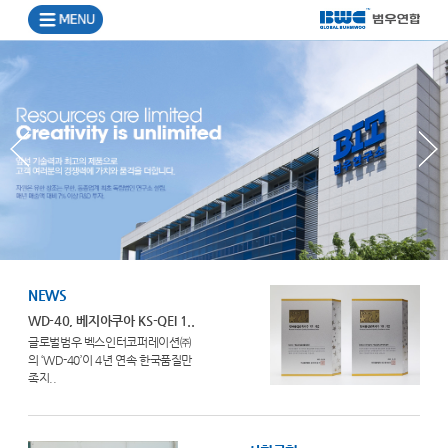
NEWS
WD-40, 베지아쿠아 KS-QEI 1..
글로벌범우 벡스인터코퍼레이션㈜
의 ‘WD-40’이 4년 연속 한국품질만
족지..