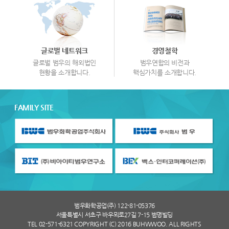
글로벌 네트워크
경영철학
글로벌 범우의 해외법인
범우연합의 비전과
현황을 소개합니다.
핵심가치를 소개합니다.
FAMILY SITE
범우화학공업(주) 122-81-05376
서울특별시 서초구 바우뫼로27길 7-15 범명빌딩
TEL 02-571-6321 COPYRIGHT (C) 2016 BUHWWOO. ALL RIGHTS