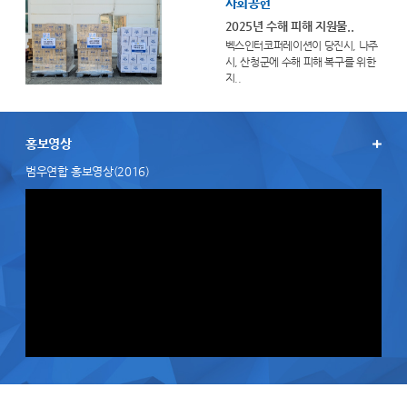
사회공헌
2025년 수해 피해 지원물..
벡스인터코퍼레이션이 당진시, 나주
시, 산청군에 수해 피해 복구를 위한
지..
홍보영상
범우연합 홍보영상(2016)